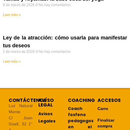
9 de marzo de 2026
No hay comentarios
Leer más »
Ley de la atracción: cómo usarla para manifestar
tus deseos
2 de marzo de 2026
No hay comentarios
Leer más »
CONTÁCTENOS
AVÍSO
COACHING
ACCESOS
LEGAL
Luz Natural
Coach
Carro
Mente
Avisos
fosfeno
C/ Joan
pedagogos
Finalizar
Legales
Güell, 32 1°
compra
en el
4.