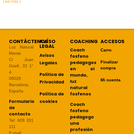
Leer más »
CONTÁCTENOS
AVÍSO
COACHING
ACCESOS
LEGAL
Luz Natural
Coach
Carro
Mente
Avisos
fosfeno
C/ Joan
pedagogos
Finalizar
Legales
Güell, 32 1°
compra
en el
4.
Política de
mundo,
08028
Mi cuenta
luz
Privacidad
Barcelona,
natural
España
Política de
fosfenos
cookies
Formulario
Coach
de
fosfeno
contacto
pedagogo
Tel: 609 331
una
111
profesión
E-mail: