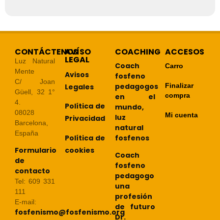
CONTÁCTENOS
AVÍSO
COACHING
ACCESOS
LEGAL
Luz Natural
Coach
Carro
Mente
Avisos
fosfeno
C/ Joan
pedagogos
Finalizar
Legales
Güell, 32 1°
compra
en el
4.
Política de
mundo,
08028
Mi cuenta
luz
Privacidad
Barcelona,
natural
España
Política de
fosfenos
cookies
Formulario
Coach
de
fosfeno
contacto
pedagogo
Tel: 609 331
una
111
profesión
E-mail:
de futuro
fosfenismo@fosfenismo.org
Dr.