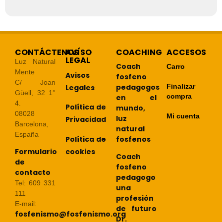
CONTÁCTENOS
AVÍSO
COACHING
ACCESOS
LEGAL
Luz Natural
Coach
Carro
Mente
Avisos
fosfeno
C/ Joan
pedagogos
Finalizar
Legales
Güell, 32 1°
compra
en el
4.
Política de
mundo,
08028
Mi cuenta
luz
Privacidad
Barcelona,
natural
España
Política de
fosfenos
cookies
Formulario
Coach
de
fosfeno
contacto
pedagogo
Tel: 609 331
una
111
profesión
E-mail:
de futuro
fosfenismo@fosfenismo.org
Dr.