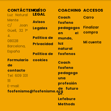
CONTÁCTENOS
AVÍSO
COACHING
ACCESOS
LEGAL
Luz Natural
Coach
Carro
Mente
Avisos
fosfeno
C/ Joan
Finalizar
pedagogos
Legales
Güell, 32 1°
compra
en el
4.
Política de
mundo,
08028
Mi cuenta
luz
Privacidad
Barcelona,
natural
España
Política de
fosfenos
cookies
Formulario
Coach
de
fosfeno
contacto
pedagogo
Tel: 609 331
una
111
profesión
E-mail:
de futuro
fosfenismo@fosfenismo.org
Dr.
Lefebure
Methods