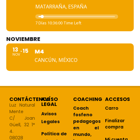
MATARRAÑA, ESPAÑA
7 Días 10:36:00 Time Left
NOVIEMBRE
13
15
M4
NOV
CANCÚN, MÉXICO
CONTÁCTENOS
AVÍSO
COACHING
ACCESOS
LEGAL
Luz Natural
Coach
Carro
Mente
Avisos
fosfeno
C/ Joan
Finalizar
pedagogos
Legales
Güell, 32 1°
compra
en el
4.
Política de
mundo,
08028
Mi cuenta