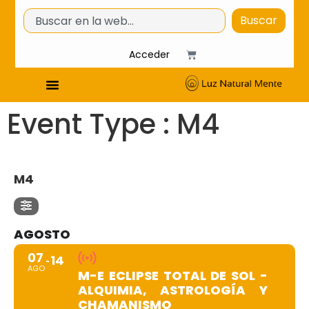
Buscar
Acceder
Event Type : M4
EVENT TYPE
M4
AGOSTO
07
14
AGO
M-E ECLIPSE TOTAL DE SOL -
ALQUIMIA, ASTROLOGÍA Y
CHAMANISMO