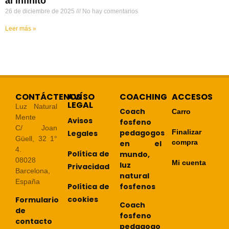
al infinito
26 de diciembre de 2025
No hay comentarios
Leer más »
CONTÁCTENOS
AVÍSO
COACHING
ACCESOS
LEGAL
Luz Natural
Coach
Carro
Mente
Avisos
fosfeno
C/ Joan
pedagogos
Finalizar
Legales
Güell, 32 1°
compra
en el
4.
Política de
mundo,
08028
Mi cuenta
luz
Privacidad
Barcelona,
natural
España
Política de
fosfenos
cookies
Formulario
Coach
de
fosfeno
contacto
pedagogo