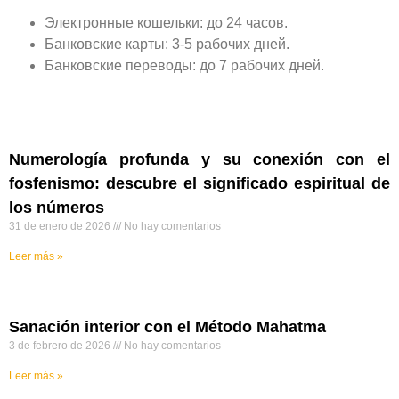
Электронные кошельки: до 24 часов.
Банковские карты: 3-5 рабочих дней.
Банковские переводы: до 7 рабочих дней.
Numerología profunda y su conexión con el
fosfenismo: descubre el significado espiritual de
los números
31 de enero de 2026
No hay comentarios
Leer más »
Sanación interior con el Método Mahatma
3 de febrero de 2026
No hay comentarios
Leer más »