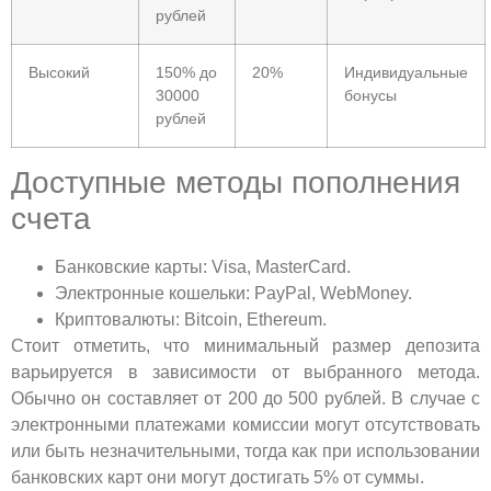
рублей
Высокий
150% до
20%
Индивидуальные
30000
бонусы
рублей
Доступные методы пополнения
счета
Банковские карты: Visa, MasterCard.
Электронные кошельки: PayPal, WebMoney.
Криптовалюты: Bitcoin, Ethereum.
Стоит отметить, что минимальный размер депозита
варьируется в зависимости от выбранного метода.
Обычно он составляет от 200 до 500 рублей. В случае с
электронными платежами комиссии могут отсутствовать
или быть незначительными, тогда как при использовании
банковских карт они могут достигать 5% от суммы.