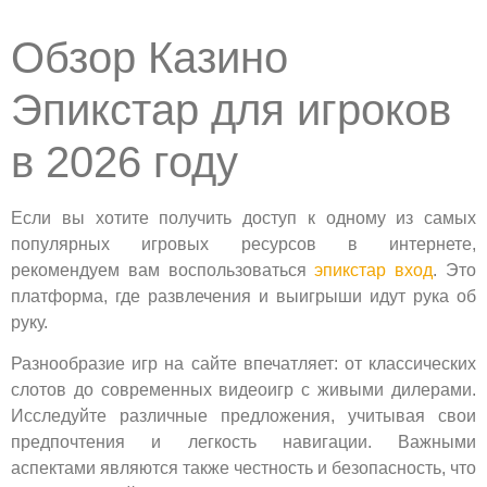
Обзор Казино
Эпикстар для игроков
в 2026 году
Если вы хотите получить доступ к одному из самых
популярных игровых ресурсов в интернете,
рекомендуем вам воспользоваться
эпикстар вход
. Это
платформа, где развлечения и выигрыши идут рука об
руку.
Разнообразие игр на сайте впечатляет: от классических
слотов до современных видеоигр с живыми дилерами.
Исследуйте различные предложения, учитывая свои
предпочтения и легкость навигации. Важными
аспектами являются также честность и безопасность, что