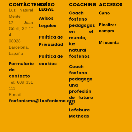
CONTÁCTENOS
AVÍSO
COACHING
ACCESOS
LEGAL
Luz Natural
Coach
Carro
Mente
Avisos
fosfeno
C/ Joan
pedagogos
Finalizar
Legales
Güell, 32 1°
compra
en el
4.
Política de
mundo,
08028
Mi cuenta
luz
Privacidad
Barcelona,
natural
España
Política de
fosfenos
cookies
Formulario
Coach
de
fosfeno
contacto
pedagogo
Tel: 609 331
una
111
profesión
E-mail:
de futuro
fosfenismo@fosfenismo.org
Dr.
Lefebure
Methods