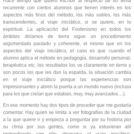
Hace tiempo que quiero escribir al respecto de un tema
recurrente con ciertos alumnos que tienen interés en los
aspectos más finos del método, los más sutiles, los más
transcendentes, al viaje iniciático, si se quiere, en lo
espiritual. La aplicación del Fosfenismo en todos los
ámbitos diríamos de
tierra
sigue un procedimiento
argumentado pautado y coherente, el mismo que en los
aspectos del viaje iniciático, el caso es que cuando el
alumno aplica el método en pedagogía, desarrollo personal,
terapéutica etc. los resultados los ve claramente en
tierra
y
son pocos los que les dan la espalda, la situación cambia
en el viaje iniciático porque las experiencias son
impresionantes y abren la puerta a un mundo nuevo (incluso
para los que creían que estaban, muy, muy avanzados…).
En ese momento hay dos tipos de proceder que me gustaría
comentar. Hay quien se limita a ver fotografías de la ciudad
a la que quiere ir y empieza a preguntar por su historia por
su clima por sus gentes, como si ya estuvieran allí
pretendiendo con ello ahorrarse el viaje iniciático,