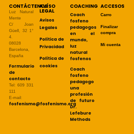
CONTÁCTENOS
AVÍSO
COACHING
ACCESOS
LEGAL
Luz Natural
Coach
Carro
Mente
Avisos
fosfeno
C/ Joan
pedagogos
Finalizar
Legales
Güell, 32 1°
compra
en el
4.
Política de
mundo,
08028
Mi cuenta
luz
Privacidad
Barcelona,
natural
España
Política de
fosfenos
cookies
Formulario
Coach
de
fosfeno
contacto
pedagogo
Tel: 609 331
una
111
profesión
E-mail:
de futuro
fosfenismo@fosfenismo.org
Dr.
Lefebure
Methods