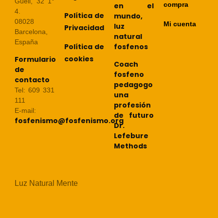
Güell, 32 1°
compra
en el
4.
Política de
mundo,
08028
Mi cuenta
luz
Privacidad
Barcelona,
natural
España
Política de
fosfenos
cookies
Formulario
Coach
de
fosfeno
contacto
pedagogo
Tel: 609 331
una
111
profesión
E-mail:
de futuro
fosfenismo@fosfenismo.org
Dr.
Lefebure
Methods
Luz Natural Mente