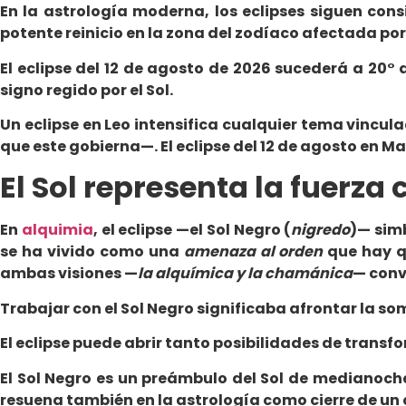
En la astrología moderna, los eclipses siguen cons
potente reinicio en la zona del zodíaco afectada por 
El eclipse del 12 de agosto de 2026 sucederá a 20°
signo regido por el Sol.
Un eclipse en Leo intensifica cualquier tema vincul
que este gobierna—. El eclipse del 12 de agosto en 
El Sol representa la fuerza 
En
alquimia
, el eclipse —el Sol Negro (
nigredo
)— sim
se ha vivido como una
amenaza al orden
que hay q
ambas visiones —
la alquímica y la chamánica
— conv
Trabajar con el Sol Negro significaba afrontar la s
El eclipse puede abrir tanto posibilidades de tran
El Sol Negro es un preámbulo del Sol de medianoche
resuena también en la astrología como cierre de un ci