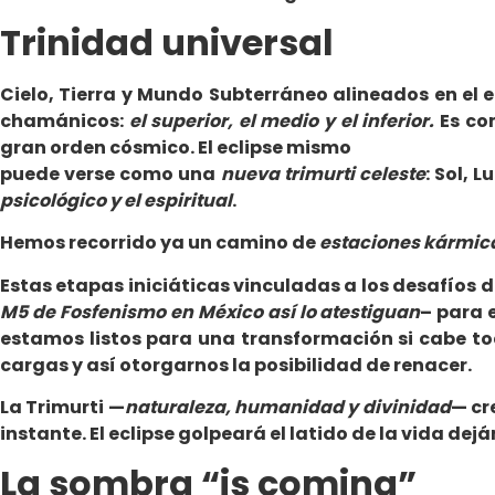
Trinidad universal
Cielo, Tierra y Mundo Subterráneo alineados en el 
chamánicos:
el superior, el medio y el inferior.
Es com
gran orden cósmico. El eclipse mismo
puede verse como una
nueva trimurti celeste
: Sol, 
psicológico y el espiritual
.
Hemos recorrido ya un camino de
estaciones kármic
Estas etapas iniciáticas vinculadas a los desafíos d
M5 de Fosfenismo en México así lo atestiguan
– para 
estamos listos para una transformación si cabe to
cargas y así otorgarnos la posibilidad de renacer.
La Trimurti —
naturaleza, humanidad y divinidad
— cr
instante. El eclipse golpeará el latido de la vida de
La sombra “is coming”