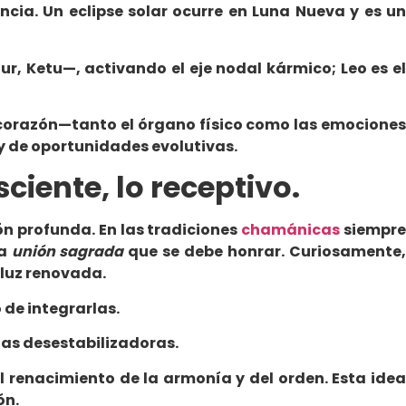
cia. Un eclipse solar ocurre en Luna Nueva y es un
r, Ketu—, activando el eje nodal kármico; Leo es el
el corazón—tanto el órgano físico como las emociones
 y de oportunidades evolutivas.
sciente, lo receptivo.
ón profunda. En las tradiciones
chamánicas
siempr
na
unión sagrada
que se debe honrar. Curiosamente
 luz renovada.
o de integrarlas.
ías desestabilizadoras.
l renacimiento de la armonía y del orden. Esta idea
ón.