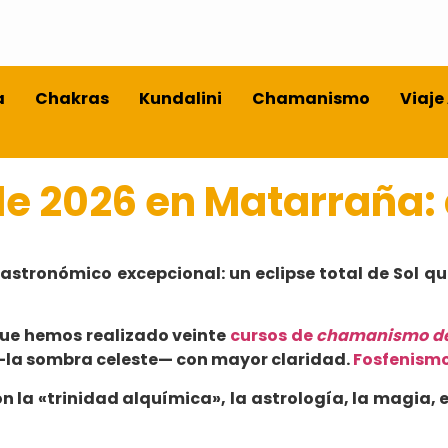
a
Chakras
Kundalini
Chamanismo
Viaje
l de 2026 en Matarraña:
astronómico excepcional: un eclipse total de Sol qu
que hemos realizado veinte
cursos de
chamanismo de
 —la sombra celeste— con mayor claridad.
Fosfenism
n la «trinidad alquímica», la astrología, la magia, 