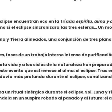
eclipse encuentran eco en la tríada
espíritu, alma y 
o si el eclipse sincronizara las tres esferas… Un m
Luna y Tierra alineados, una conjunción de tres pla
as
, fases de un trabajo interno intenso de purificac
e la vida y a los ciclos de la naturaleza han prepara
este evento que estremece el alma: el eclipse. Tras
davía más profunda durante el eclipse, canalizand
ea un ritual sinérgico durante el eclipse. Sol, Luna 
jándola en un suspiro robado al pasado y al futuro: el