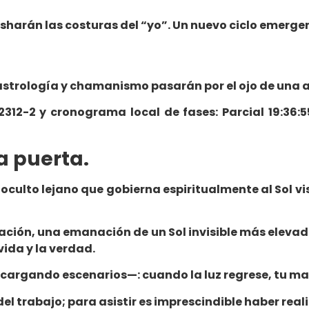
esharán las costuras del “yo”. Un nuevo ciclo emerge
 astrología y chamanismo pasarán por el ojo de una 
12-2 y cronograma local de fases: Parcial 19:36:55 
a puerta.
oculto lejano que gobierna espiritualmente al Sol vis
ación, una emanación de un Sol invisible más elevado
 vida y la verdad.
scargando escenarios—: cuando la luz regrese, tu ma
el trabajo; para asistir es imprescindible haber real