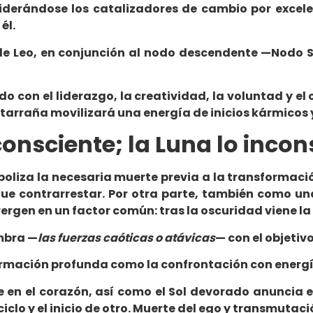
iderándose los catalizadores de cambio por excelen
él.
 de Leo, en conjunción al nodo descendente —Nodo Su
ado con el liderazgo, la creatividad, la voluntad y 
Matarraña movilizará una energía de inicios kármicos
consciente; la Luna lo incon
boliza la necesaria muerte previa a la transformaci
ue contrarrestar. Por otra parte, también como u
ergen en un factor común: tras la oscuridad viene la
ombra —
las fuerzas caóticas o atávicas
— con el objetiv
sformación profunda como la confrontación con energ
 en el corazón, así como el Sol devorado anuncia e
clo y el inicio de otro. Muerte del ego y transmutaci