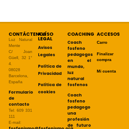
CONTÁCTENOS
AVÍSO
COACHING
ACCESOS
LEGAL
Luz Natural
Coach
Carro
Mente
Avisos
fosfeno
C/ Joan
pedagogos
Finalizar
Legales
Güell, 32 1°
compra
en el
4.
Política de
mundo,
08028
Mi cuenta
luz
Privacidad
Barcelona,
natural
España
Política de
fosfenos
cookies
Formulario
Coach
de
fosfeno
contacto
pedagogo
Tel: 609 331
una
111
profesión
E-mail:
de futuro
fosfenismo@fosfenismo.org