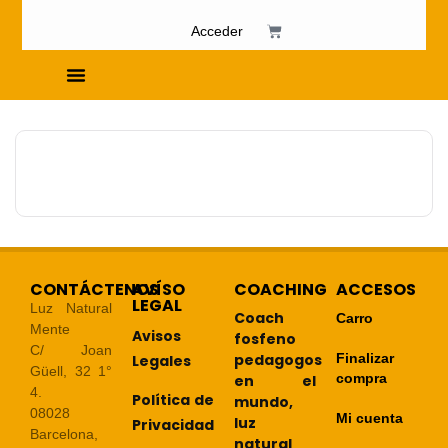
Acceder
Cursos de Fosfenismo
CONTÁCTENOS
AVÍSO
COACHING
ACCESOS
LEGAL
Luz Natural
Coach
Carro
Mente
Avisos
fosfeno
C/ Joan
pedagogos
Finalizar
Legales
Güell, 32 1°
compra
en el
4.
Política de
mundo,
08028
Mi cuenta
luz
Privacidad
Barcelona,
natural