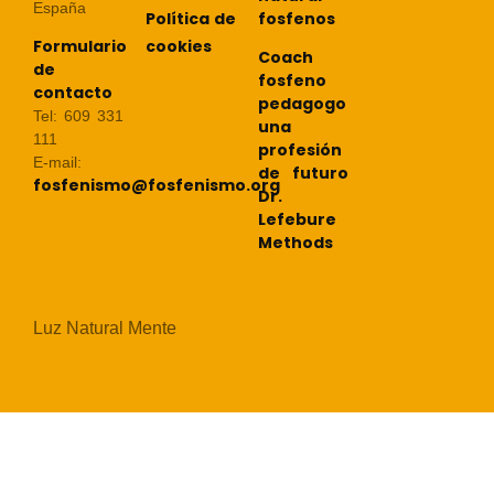
España
Política de
fosfenos
cookies
Formulario
Coach
de
fosfeno
contacto
pedagogo
Tel: 609 331
una
111
profesión
E-mail:
de futuro
fosfenismo@fosfenismo.org
Dr.
Lefebure
Methods
Luz Natural Mente