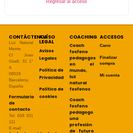
Regresar al acceso
CONTÁCTENOS
AVÍSO
COACHING
ACCESOS
LEGAL
Luz Natural
Coach
Carro
Mente
Avisos
fosfeno
C/ Joan
pedagogos
Finalizar
Legales
Güell, 32 1°
compra
en el
4.
Política de
mundo,
08028
Mi cuenta
luz
Privacidad
Barcelona,
natural
España
Política de
fosfenos
cookies
Formulario
Coach
de
fosfeno
contacto
pedagogo
Tel: 609 331
una
111
profesión
E-mail:
de futuro