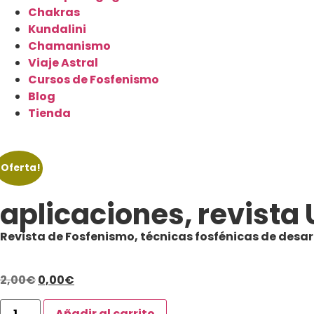
Chakras
Kundalini
Chamanismo
Viaje Astral
Cursos de Fosfenismo
Blog
Tienda
¡Oferta!
aplicaciones, revista 
Revista de Fosfenismo, técnicas fosfénicas de desar
2,00
€
0,00
€
Añadir al carrito