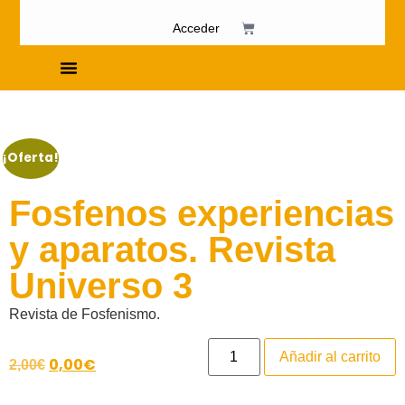
Acceder
Cursos de Fosfenismo
¡Oferta!
Fosfenos experiencias
y aparatos. Revista
Universo 3
Revista de Fosfenismo.
Añadir al carrito
0,00
€
2,00
€