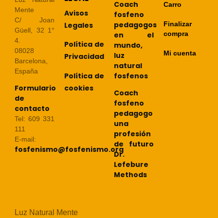
Coach
Carro
Mente
Avisos
fosfeno
C/ Joan
pedagogos
Finalizar
Legales
Güell, 32 1°
compra
en el
4.
Política de
mundo,
08028
Mi cuenta
luz
Privacidad
Barcelona,
natural
España
Política de
fosfenos
cookies
Formulario
Coach
de
fosfeno
contacto
pedagogo
Tel: 609 331
una
111
profesión
E-mail:
de futuro
fosfenismo@fosfenismo.org
Dr.
Lefebure
Methods
Luz Natural Mente