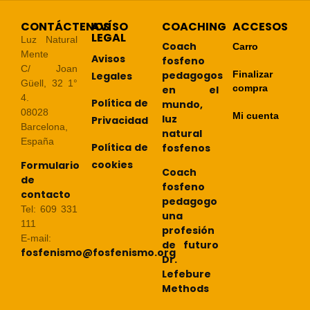
CONTÁCTENOS
AVÍSO
COACHING
ACCESOS
LEGAL
Luz Natural
Coach
Carro
Mente
Avisos
fosfeno
C/ Joan
pedagogos
Finalizar
Legales
Güell, 32 1°
compra
en el
4.
Política de
mundo,
08028
Mi cuenta
luz
Privacidad
Barcelona,
natural
España
Política de
fosfenos
cookies
Formulario
Coach
de
fosfeno
contacto
pedagogo
Tel: 609 331
una
111
profesión
E-mail:
de futuro
fosfenismo@fosfenismo.org
Dr.
Lefebure
Methods