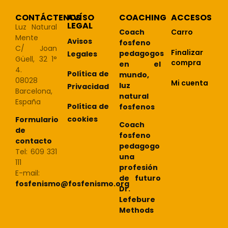
CONTÁCTENOS
AVÍSO
COACHING
ACCESOS
LEGAL
Luz Natural
Coach
Carro
Mente
Avisos
fosfeno
C/ Joan
Finalizar
pedagogos
Legales
Güell, 32 1°
compra
en el
4.
Política de
mundo,
08028
Mi cuenta
luz
Privacidad
Barcelona,
natural
España
Política de
fosfenos
cookies
Formulario
Coach
de
fosfeno
contacto
pedagogo
Tel: 609 331
una
111
profesión
E-mail:
de futuro
fosfenismo@fosfenismo.org
Dr.
Lefebure
Methods