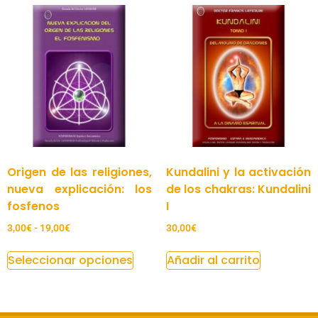
Origen de las religiones,
Kundalini y la activación
nueva explicación: los
de los chakras: Kundalini
fosfenos
I
3,00
€
-
19,00
€
30,00
€
Seleccionar opciones
Añadir al carrito