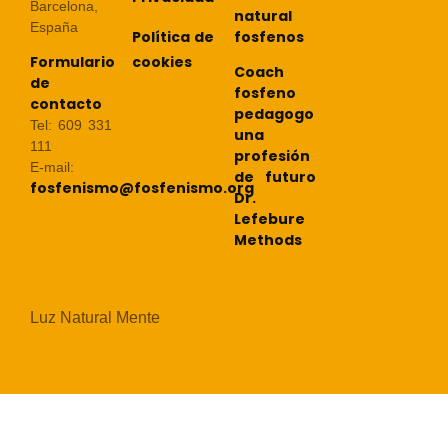
Barcelona,
natural
España
Política de
fosfenos
cookies
Formulario
Coach
de
fosfeno
contacto
pedagogo
Tel: 609 331
una
111
profesión
E-mail:
de futuro
fosfenismo@fosfenismo.org
Dr.
Lefebure
Methods
Luz Natural Mente