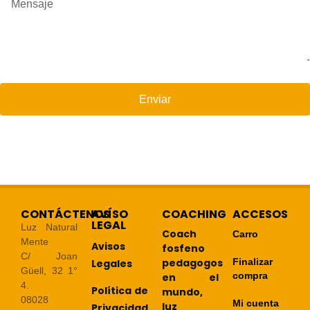
Enviar
CONTÁCTENOS
AVÍSO
COACHING
ACCESOS
LEGAL
Luz Natural
Coach
Carro
Mente
Avisos
fosfeno
C/ Joan
pedagogos
Finalizar
Legales
Güell, 32 1°
compra
en el
4.
Política de
mundo,
08028
Mi cuenta
luz
Privacidad