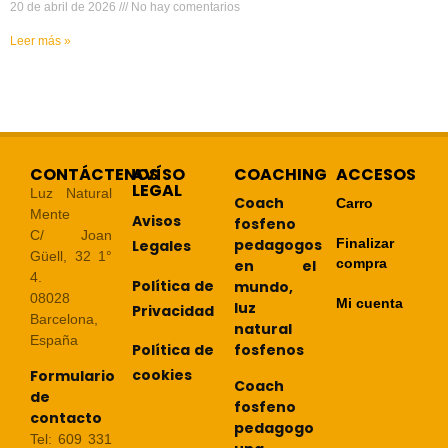
20 de abril de 2026
No hay comentarios
Leer más »
CONTÁCTENOS
AVÍSO
COACHING
ACCESOS
LEGAL
Luz Natural
Coach
Carro
Mente
Avisos
fosfeno
C/ Joan
pedagogos
Finalizar
Legales
Güell, 32 1°
compra
en el
4.
Política de
mundo,
08028
Mi cuenta
luz
Privacidad
Barcelona,
natural
España
Política de
fosfenos
cookies
Formulario
Coach
de
fosfeno
contacto
pedagogo
Tel: 609 331