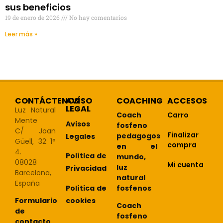
sus beneficios
19 de enero de 2026
No hay comentarios
Leer más »
CONTÁCTENOS
AVÍSO
COACHING
ACCESOS
LEGAL
Luz Natural
Coach
Carro
Mente
Avisos
fosfeno
C/ Joan
Finalizar
pedagogos
Legales
Güell, 32 1°
compra
en el
4.
Política de
mundo,
08028
Mi cuenta
luz
Privacidad
Barcelona,
natural
España
Política de
fosfenos
cookies
Formulario
Coach
de
fosfeno
contacto