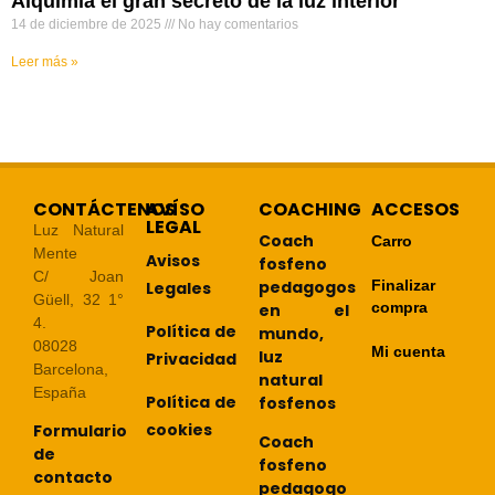
Alquimia el gran secreto de la luz interior
14 de diciembre de 2025
No hay comentarios
Leer más »
CONTÁCTENOS
AVÍSO
COACHING
ACCESOS
LEGAL
Luz Natural
Coach
Carro
Mente
Avisos
fosfeno
C/ Joan
pedagogos
Finalizar
Legales
Güell, 32 1°
compra
en el
4.
Política de
mundo,
08028
Mi cuenta
luz
Privacidad
Barcelona,
natural
España
Política de
fosfenos
cookies
Formulario
Coach
de
fosfeno
contacto
pedagogo