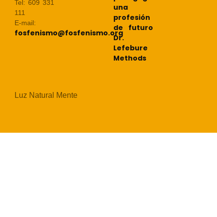
Tel: 609 331
una
111
profesión
E-mail:
de futuro
fosfenismo@fosfenismo.org
Dr.
Lefebure
Methods
Luz Natural Mente