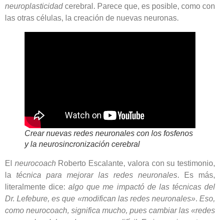
neuroplasticidad
cerebral. Parece que, es posible, como con
las otras células, la creación de nuevas neuronas.
Crear nuevas redes neuronales con los fosfenos
y la neurosincronización cerebral
El
neurocoach
Roberto Escalante, valora con su testimonio,
la
técnica para mejorar las redes neuronales
. Es más,
literalmente dice:
algo que me impactó de las técnicas del
Dr. Lefebure, es que «modifican las redes neuronales»
.
Eso,
como neurocoach, significa mucho, pues cambiar las «redes