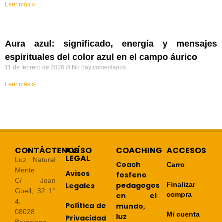
Leer más »
Aura azul: significado, energía y mensajes
espirituales del color azul en el campo áurico
11 de febrero de 2026
No hay comentarios
Leer más »
CONTÁCTENOS
AVÍSO
COACHING
ACCESOS
LEGAL
Luz Natural
Coach
Carro
Mente
Avisos
fosfeno
C/ Joan
pedagogos
Finalizar
Legales
Güell, 32 1°
compra
en el
4.
Política de
mundo,
08028
Mi cuenta
luz
Privacidad