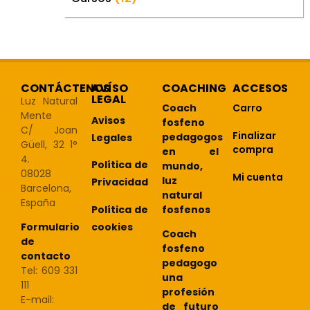
CONTÁCTENOS
AVÍSO
COACHING
ACCESOS
LEGAL
Luz Natural
Coach
Carro
Mente
Avisos
fosfeno
C/ Joan
Finalizar
pedagogos
Legales
Güell, 32 1°
compra
en el
4.
Política de
mundo,
08028
Mi cuenta
luz
Privacidad
Barcelona,
natural
España
Política de
fosfenos
cookies
Formulario
Coach
de
fosfeno
contacto
pedagogo
Tel: 609 331
una
111
profesión
E-mail:
de futuro