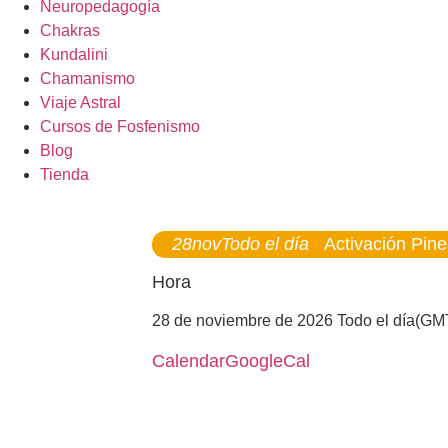
Neuropedagogía
Chakras
Kundalini
Chamanismo
Viaje Astral
Cursos de Fosfenismo
Blog
Tienda
28
nov
Todo el día
Activación Pine
Hora
28 de noviembre de 2026 Todo el día
(GM
Calendar
GoogleCal