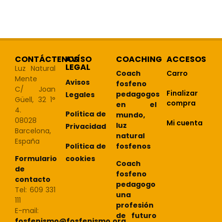
CONTÁCTENOS
AVÍSO
COACHING
ACCESOS
LEGAL
Luz Natural
Coach
Carro
Mente
Avisos
fosfeno
C/ Joan
Finalizar
pedagogos
Legales
Güell, 32 1°
compra
en el
4.
Política de
mundo,
08028
Mi cuenta
luz
Privacidad
Barcelona,
natural
España
Política de
fosfenos
cookies
Formulario
Coach
de
fosfeno
contacto
pedagogo
Tel: 609 331
una
111
profesión
E-mail:
de futuro
fosfenismo@fosfenismo.org