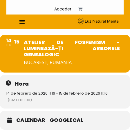
Acceder
Cursos de Fosfenismo
14
15
ATELIER DE FOSFENISM -
FEB
LUMINEAZĂ-ȚI ARBORELE
GENEALOGIC
BUCAREST, RUMANIA
Hora
14 de febrero de 2026 11:16 - 15 de febrero de 2026 11:16
(GMT+00:00)
CALENDAR
GOOGLECAL