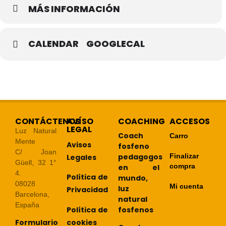
MÁS INFORMACIÓN
CALENDAR
GOOGLECAL
CONTÁCTENOS
AVÍSO
COACHING
ACCESOS
LEGAL
Luz Natural
Coach
Carro
Mente
Avisos
fosfeno
C/ Joan
pedagogos
Finalizar
Legales
Güell, 32 1°
compra
en el
4.
Política de
mundo,
08028
Mi cuenta
luz
Privacidad
Barcelona,
natural
España
Política de
fosfenos
cookies
Formulario