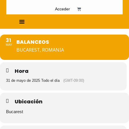
Acceder
Cursos de Fosfenismo
31
BALANCEOS
MAY
BUCAREST, ROMANIA
Hora
31 de mayo de 2025 Todo el día
(GMT-09:00)
Ubicación
Bucarest