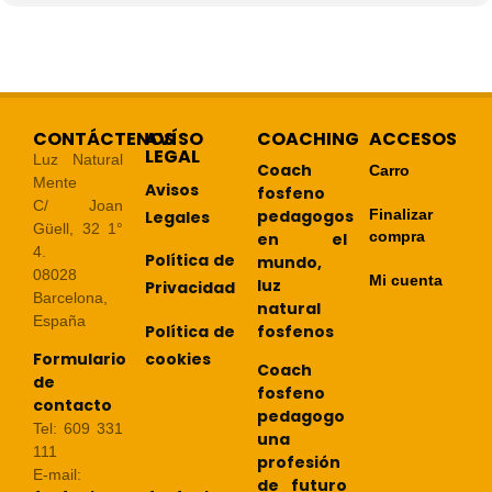
CONTÁCTENOS
AVÍSO
COACHING
ACCESOS
LEGAL
Luz Natural
Coach
Carro
Mente
Avisos
fosfeno
C/ Joan
pedagogos
Finalizar
Legales
Güell, 32 1°
compra
en el
4.
Política de
mundo,
08028
Mi cuenta
luz
Privacidad
Barcelona,
natural
España
Política de
fosfenos
cookies
Formulario
Coach
de
fosfeno
contacto
pedagogo
Tel: 609 331
una
111
profesión
E-mail:
de futuro