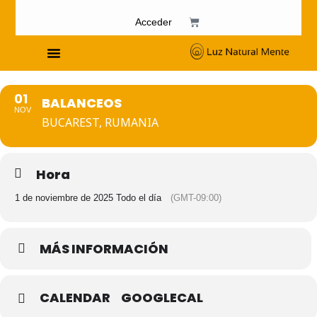
Acceder
Cursos de Fosfenismo
01
BALANCEOS
NOV
BUCAREST, RUMANIA
Hora
1 de noviembre de 2025 Todo el día
(GMT-09:00)
MÁS INFORMACIÓN
CALENDAR
GOOGLECAL