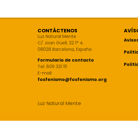
CONTÁCTENOS
AVÍS
Luz Natural Mente
Aviso
C/ Joan Güell, 32 1° 4.
08028 Barcelona, España
Políti
Formulario de contacto
Políti
Tel: 609 331 111
E-mail:
fosfenismo@fosfenismo.org
Luz Natural Mente