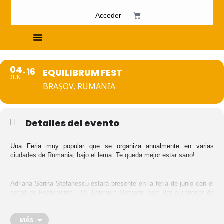
Acceder
Cursos de Fosfenismo
04
16
EQUILIBRUM FEST
JUN
BRAȘOV, RUMANIA
Detalles del evento
Una Feria muy popular que se organiza anualmente en varias
ciudades de Rumania, bajo el lema: Te queda mejor estar sano!
Adriana Sorina Stefanescu estará presente en la feria de junio con el
estad de Fosfenismo , Dr. Lefebure Methods para dar a conocer de
primera mano los beneficios de la luz natural y de los Fosfenos para
mejorar y equilibrar nuestra vida.
MÁS