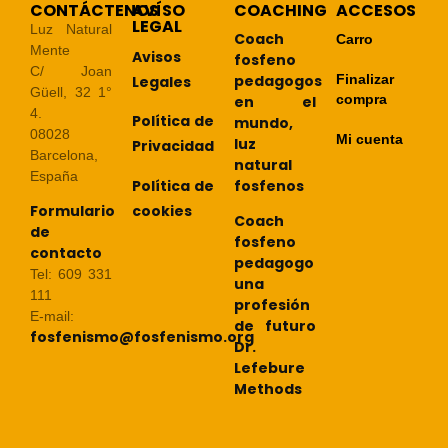
CONTÁCTENOS
AVÍSO
COACHING
ACCESOS
LEGAL
Luz Natural
Coach
Carro
Mente
Avisos
fosfeno
C/ Joan
pedagogos
Finalizar
Legales
Güell, 32 1°
compra
en el
4.
Política de
mundo,
08028
Mi cuenta
luz
Privacidad
Barcelona,
natural
España
Política de
fosfenos
cookies
Formulario
Coach
de
fosfeno
contacto
pedagogo
Tel: 609 331
una
111
profesión
E-mail:
de futuro
fosfenismo@fosfenismo.org
Dr.
Lefebure
Methods