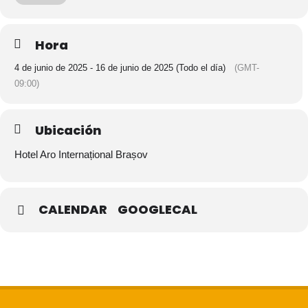
La Feria Equilibrum Fest promueve un estilo de vida saludable en
todas las áreas: mente, cuerpo, espíritu, a través de productos
Hora
naturales, medicina integrativa, terapias complementarias y
alternativas. Ofrece conferencias, talleres y sesiones demostrativas
4 de junio de 2025 - 16 de junio de 2025 (Todo el día)
(GMT-
por parte de los exposantes.
09:00)
Ubicación
Hotel Aro Internațional Brașov
CALENDAR
GOOGLECAL