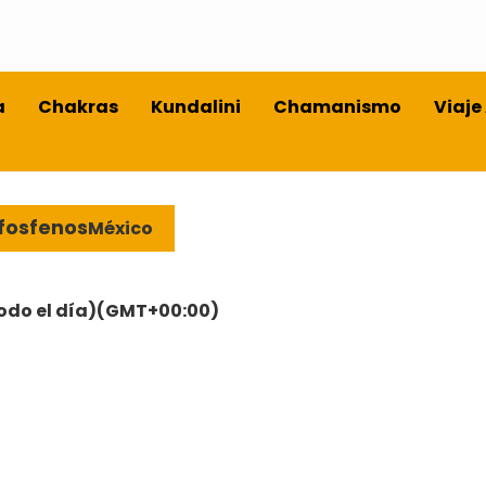
a
Chakras
Kundalini
Chamanismo
Viaje
 fosfenos
México
odo el día)
(GMT+00:00)