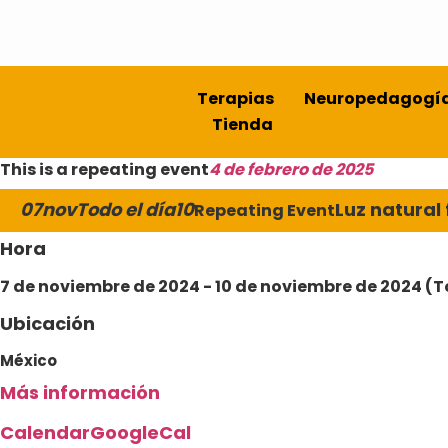
Terapias
Neuropedagogí
Tienda
This is a repeating event
4 de febrero de 2025
07
nov
Todo el día
10
Luz natural
Repeating Event
Hora
7 de noviembre de 2024 - 10 de noviembre de 2024 (T
Ubicación
México
Más información
Calendar
GoogleCal