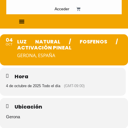
Acceder
Cursos de Fosfenismo
04
LUZ NATURAL / FOSFENOS /
OCT
ACTIVACIÓN PINEAL
GERONA, ESPAÑA
Hora
4 de octubre de 2025 Todo el día
(GMT-09:00)
Ubicación
Gerona