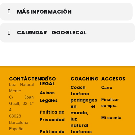
MÁS INFORMACIÓN
CALENDAR
GOOGLECAL
CONTÁCTENOS
AVÍSO
COACHING
ACCESOS
LEGAL
Luz Natural
Coach
Carro
Mente
Avisos
fosfeno
C/ Joan
pedagogos
Finalizar
Legales
Güell, 32 1°
compra
en el
4.
Política de
mundo,
08028
Mi cuenta
luz
Privacidad
Barcelona,
natural
España
Política de
fosfenos