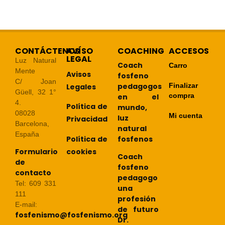
CONTÁCTENOS
AVÍSO
COACHING
ACCESOS
LEGAL
Luz Natural
Coach
Carro
Mente
Avisos
fosfeno
C/ Joan
pedagogos
Finalizar
Legales
Güell, 32 1°
compra
en el
4.
Política de
mundo,
08028
Mi cuenta
luz
Privacidad
Barcelona,
natural
España
Política de
fosfenos
cookies
Formulario
Coach
de
fosfeno
contacto
pedagogo
Tel: 609 331
una
111
profesión
E-mail:
de futuro
fosfenismo@fosfenismo.org
Dr.