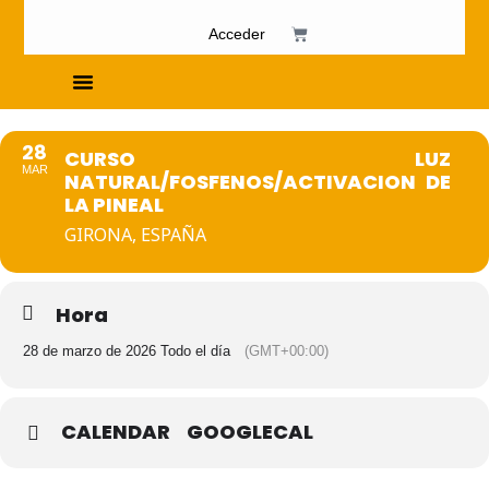
Acceder
Cursos de Fosfenismo
28
CURSO LUZ
MAR
NATURAL/FOSFENOS/ACTIVACION DE
LA PINEAL
GIRONA, ESPAÑA
Hora
28 de marzo de 2026 Todo el día
(GMT+00:00)
CALENDAR
GOOGLECAL