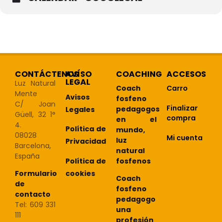
CONTÁCTENOS
AVÍSO
COACHING
ACCESOS
LEGAL
Luz Natural
Coach
Carro
Mente
Avisos
fosfeno
C/ Joan
Finalizar
pedagogos
Legales
Güell, 32 1°
compra
en el
4.
Política de
mundo,
08028
Mi cuenta
luz
Privacidad
Barcelona,
natural
España
Política de
fosfenos
cookies
Formulario
Coach
de
fosfeno
contacto
pedagogo
Tel: 609 331
una
111
profesión