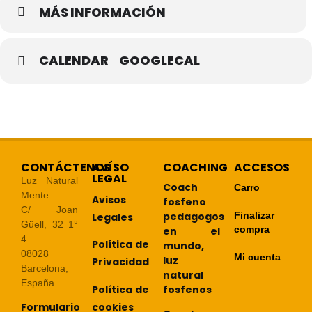
MÁS INFORMACIÓN
CALENDAR
GOOGLECAL
CONTÁCTENOS
AVÍSO
COACHING
ACCESOS
LEGAL
Luz Natural
Coach
Carro
Mente
Avisos
fosfeno
C/ Joan
pedagogos
Finalizar
Legales
Güell, 32 1°
compra
en el
4.
Política de
mundo,
08028
Mi cuenta
luz
Privacidad
Barcelona,
natural
España
Política de
fosfenos
cookies
Formulario