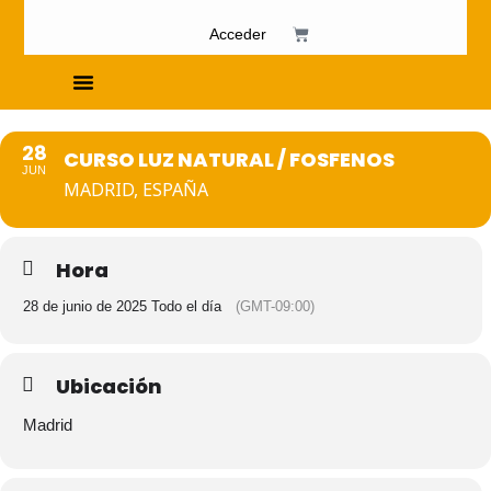
Acceder
Cursos de Fosfenismo
28
CURSO LUZ NATURAL / FOSFENOS
JUN
MADRID, ESPAÑA
Hora
28 de junio de 2025 Todo el día
(GMT-09:00)
Ubicación
Madrid