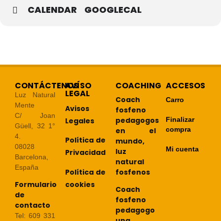
CALENDAR
GOOGLECAL
CONTÁCTENOS
AVÍSO
COACHING
ACCESOS
LEGAL
Luz Natural
Coach
Carro
Mente
Avisos
fosfeno
C/ Joan
pedagogos
Finalizar
Legales
Güell, 32 1°
compra
en el
4.
Política de
mundo,
08028
Mi cuenta
luz
Privacidad
Barcelona,
natural
España
Política de
fosfenos
cookies
Formulario
Coach
de
fosfeno
contacto
pedagogo
Tel: 609 331
una