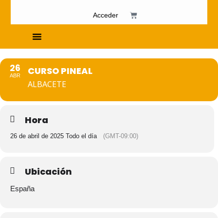
Acceder
Cursos de Fosfenismo
26
CURSO PINEAL
ABR
ALBACETE
Hora
26 de abril de 2025 Todo el día
(GMT-09:00)
Ubicación
España