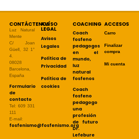
CONTÁCTENOS
AVÍSO
COACHING
ACCESOS
LEGAL
Luz Natural
Coach
Carro
Mente
Avisos
fosfeno
C/ Joan
pedagogos
Finalizar
Legales
Güell, 32 1°
compra
en el
4.
Política de
mundo,
08028
Mi cuenta
luz
Privacidad
Barcelona,
natural
España
Política de
fosfenos
cookies
Formulario
Coach
de
fosfeno
contacto
pedagogo
Tel: 609 331
una
111
profesión
E-mail:
de futuro
fosfenismo@fosfenismo.org
Dr.
Lefebure