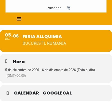
Acceder
Cursos de Fosfenismo
05
06
FERIA ALLQUIMIA
DIC
BUCURESTI, RUMANIA
Hora
5 de diciembre de 2026 - 6 de diciembre de 2026 (Todo el día)
(GMT+00:00)
CALENDAR
GOOGLECAL