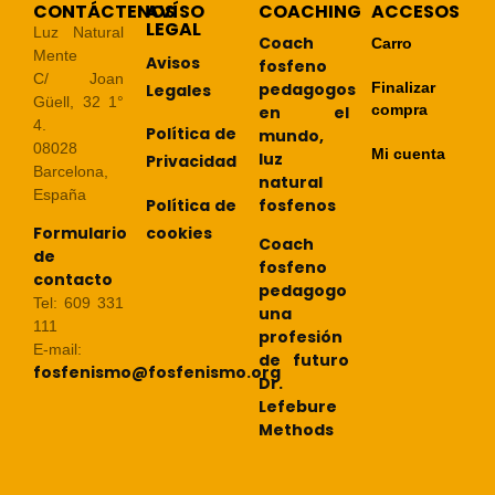
CONTÁCTENOS
AVÍSO
COACHING
ACCESOS
LEGAL
Luz Natural
Coach
Carro
Mente
Avisos
fosfeno
C/ Joan
pedagogos
Finalizar
Legales
Güell, 32 1°
compra
en el
4.
Política de
mundo,
08028
Mi cuenta
luz
Privacidad
Barcelona,
natural
España
Política de
fosfenos
cookies
Formulario
Coach
de
fosfeno
contacto
pedagogo
Tel: 609 331
una
111
profesión
E-mail:
de futuro
fosfenismo@fosfenismo.org
Dr.
Lefebure
Methods