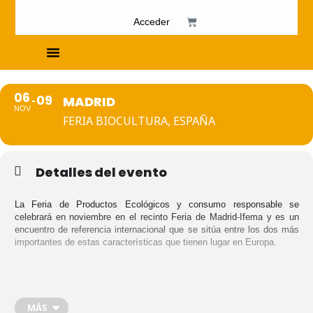
Acceder
Cursos de Fosfenismo
06
09
MADRID
NOV
FERIA BIOCULTURA, ESPAÑA
Detalles del evento
La Feria de Productos Ecológicos y consumo responsable se
celebrará en noviembre en el recinto Feria de Madrid-Ifema y es un
encuentro de referencia internacional que se sitúa entre los dos más
importantes de estas características que tienen lugar en Europa.
En BioCultura se dan cita productores, distribuidores, profesionales y
consumidores que demuestran el dinamismo del sector bio, símbolo a
MÁS
la vez del cambio necesario e imprescindible, para dar el paso