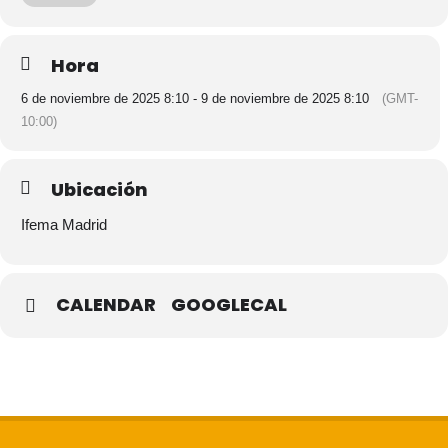
definitivo hacia un mundo realmente sostenible.
Hora
Adriana Sorina Stefanescu estará presente en Biocultura Madrid en
noviembre de este año con el estand del Dr. Lefebure Methods entre
6 de noviembre de 2025 8:10 - 9 de noviembre de 2025 8:10
(GMT-
las 10.00h y 20.00h para presentar de primera mano la luz natural
Fosfenos.
10:00)
Ubicación
Ifema Madrid
CALENDAR
GOOGLECAL