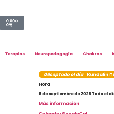
0,00
€
0
Terapias
Neuropedagogía
Chakras
06
sep
Todo el día
Kundalini
T
Hora
6 de septiembre de 2025 Todo el d
Más información
Calendar
GoogleCal