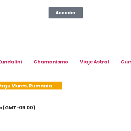
Acceder
Kundalini
Chamanismo
Viaje Astral
Cur
ârgu Mures, Rumania
ía
(GMT-09:00)