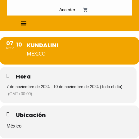
Acceder
Cursos de Fosfenismo
07
10
KUNDALINI
NOV
MÉXICO
Hora
7 de noviembre de 2024 - 10 de noviembre de 2024 (Todo el día)
(GMT+00:00)
Ubicación
México