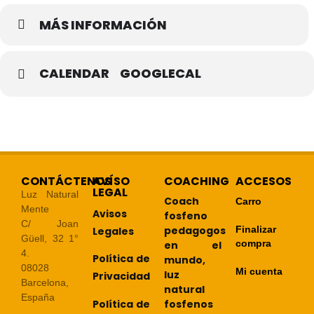
MÁS INFORMACIÓN
CALENDAR
GOOGLECAL
CONTÁCTENOS
AVÍSO
COACHING
ACCESOS
LEGAL
Luz Natural
Coach
Carro
Mente
Avisos
fosfeno
C/ Joan
pedagogos
Finalizar
Legales
Güell, 32 1°
compra
en el
4.
Política de
mundo,
08028
Mi cuenta
luz
Privacidad
Barcelona,
natural
España
Política de
fosfenos