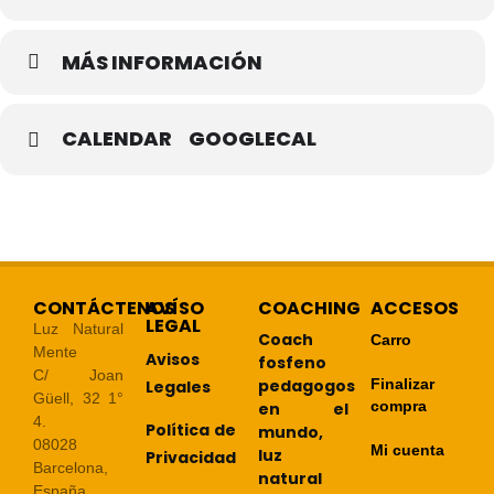
MÁS INFORMACIÓN
CALENDAR
GOOGLECAL
CONTÁCTENOS
AVÍSO
COACHING
ACCESOS
LEGAL
Luz Natural
Coach
Carro
Mente
Avisos
fosfeno
C/ Joan
pedagogos
Finalizar
Legales
Güell, 32 1°
compra
en el
4.
Política de
mundo,
08028
Mi cuenta
luz
Privacidad
Barcelona,
natural
España