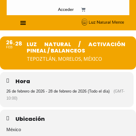
Acceder
Cursos de Fosfenismo
26
28
LUZ NATURAL / ACTIVACIÓN
FEB
PINEAL / BALANCEOS
TEPOZTLÁN, MORELOS, MÉXICO
Hora
26 de febrero de 2026 - 28 de febrero de 2026 (Todo el día)
(GMT-
10:00)
Ubicación
México