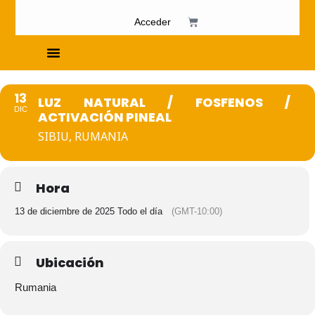
Acceder
Cursos de Fosfenismo
13
LUZ NATURAL / FOSFENOS /
DIC
ACTIVACIÓN PINEAL
SIBIU, RUMANIA
Hora
13 de diciembre de 2025 Todo el día
(GMT-10:00)
Ubicación
Rumania