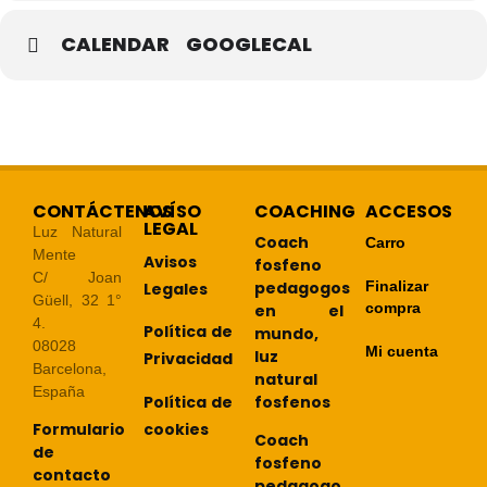
CALENDAR
GOOGLECAL
CONTÁCTENOS
AVÍSO
COACHING
ACCESOS
LEGAL
Luz Natural
Coach
Carro
Mente
Avisos
fosfeno
C/ Joan
pedagogos
Finalizar
Legales
Güell, 32 1°
compra
en el
4.
Política de
mundo,
08028
Mi cuenta
luz
Privacidad
Barcelona,
natural
España
Política de
fosfenos
cookies
Formulario
Coach
de
fosfeno
contacto
pedagogo