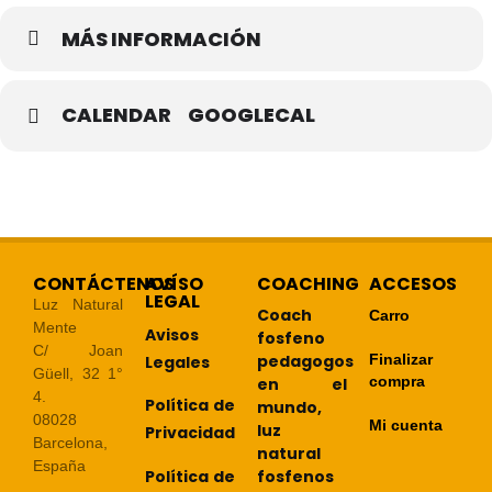
MÁS INFORMACIÓN
CALENDAR
GOOGLECAL
CONTÁCTENOS
AVÍSO
COACHING
ACCESOS
LEGAL
Luz Natural
Coach
Carro
Mente
Avisos
fosfeno
C/ Joan
pedagogos
Finalizar
Legales
Güell, 32 1°
compra
en el
4.
Política de
mundo,
08028
Mi cuenta
luz
Privacidad
Barcelona,
natural
España
Política de
fosfenos