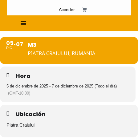
Acceder
Cursos de Fosfenismo
05
07
M3
DIC
PIATRA CRAIULUI, RUMANIA
Hora
5 de diciembre de 2025 - 7 de diciembre de 2025 (Todo el día)
(GMT-10:00)
Ubicación
Piatra Craiului