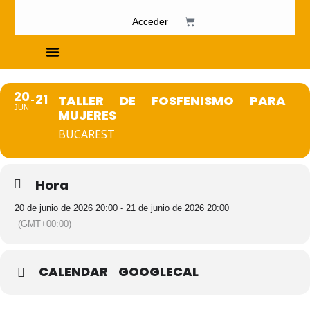
Acceder
Cursos de Fosfenismo
20
21
TALLER DE FOSFENISMO PARA
JUN
MUJERES
BUCAREST
Hora
20 de junio de 2026 20:00 - 21 de junio de 2026 20:00
(GMT+00:00)
CALENDAR
GOOGLECAL