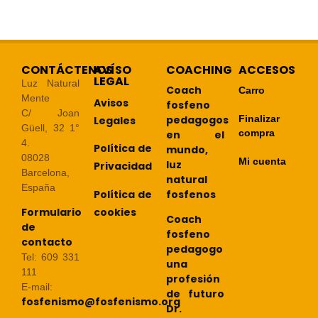
CONTÁCTENOS
AVÍSO
COACHING
ACCESOS
LEGAL
Luz Natural
Coach
Carro
Mente
Avisos
fosfeno
C/ Joan
pedagogos
Finalizar
Legales
Güell, 32 1°
compra
en el
4.
Política de
mundo,
08028
Mi cuenta
luz
Privacidad
Barcelona,
natural
España
Política de
fosfenos
cookies
Formulario
Coach
de
fosfeno
contacto
pedagogo
Tel: 609 331
una
111
profesión
E-mail:
de futuro
fosfenismo@fosfenismo.org
Dr.