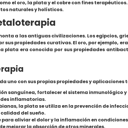
omo el oro, la plata y el cobre con fines terapéutico
os naturales y holísticos.
etaloterapia
onta a las antiguas civilizaciones. Los egipcios, gr
 sus propiedades curativas. El oro, por ejemplo, era
a plata era conocida por sus propiedades antibacte
erapia
cada uno con sus propias propiedades y aplicaciones 
ación sanguínea, fortalecer el sistema inmunológico y
ades inflamatorias.
anas, la plata se utiliza en la prevención de infecci
 calidad del sueño.
 para aliviar el dolor y la inflamación en condiciones
de mejorar la absorción de otros minerales.