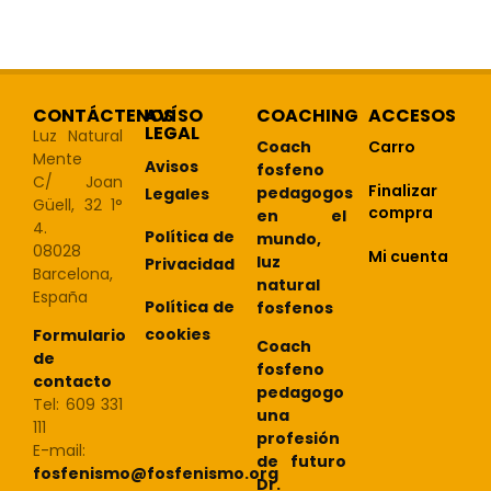
CONTÁCTENOS
AVÍSO
COACHING
ACCESOS
LEGAL
Luz Natural
Coach
Carro
Mente
Avisos
fosfeno
C/ Joan
Finalizar
pedagogos
Legales
Güell, 32 1°
compra
en el
4.
Política de
mundo,
08028
Mi cuenta
luz
Privacidad
Barcelona,
natural
España
Política de
fosfenos
cookies
Formulario
Coach
de
fosfeno
contacto
pedagogo
Tel: 609 331
una
111
profesión
E-mail:
de futuro
fosfenismo@fosfenismo.org
Dr.