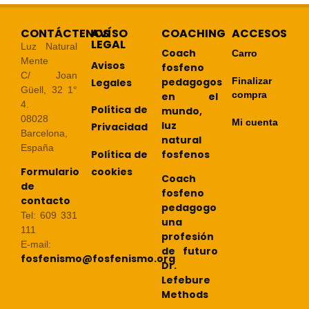
CONTÁCTENOS
AVÍSO
COACHING
ACCESOS
LEGAL
Luz Natural
Coach
Carro
Mente
Avisos
fosfeno
C/ Joan
pedagogos
Finalizar
Legales
Güell, 32 1°
compra
en el
4.
Política de
mundo,
08028
Mi cuenta
luz
Privacidad
Barcelona,
natural
España
Política de
fosfenos
cookies
Formulario
Coach
de
fosfeno
contacto
pedagogo
Tel: 609 331
una
111
profesión
E-mail:
de futuro
fosfenismo@fosfenismo.org
Dr.
Lefebure
Methods