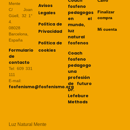
Coach
Carro
Mente
Avisos
fosfeno
C/ Joan
pedagogos
Finalizar
Legales
Güell, 32 1°
compra
en el
4.
Política de
mundo,
08028
Mi cuenta
luz
Privacidad
Barcelona,
natural
España
Política de
fosfenos
cookies
Formulario
Coach
de
fosfeno
contacto
pedagogo
Tel: 609 331
una
111
profesión
E-mail:
de futuro
fosfenismo@fosfenismo.org
Dr.
Lefebure
Methods
Luz Natural Mente