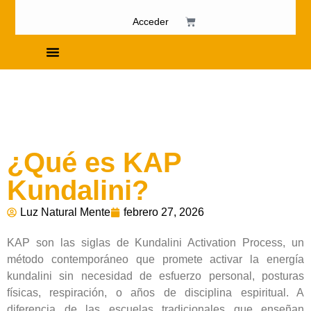
Acceder
Cursos de Fosfenismo
¿Qué es KAP
Kundalini?
Luz Natural Mente
febrero 27, 2026
KAP son las siglas de Kundalini Activation Process, un
método contemporáneo que promete activar la energía
kundalini sin necesidad de esfuerzo personal, posturas
físicas, respiración, o años de disciplina espiritual. A
diferencia de las escuelas tradicionales que enseñan