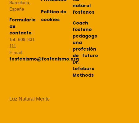
Barcelona,
natural
España
Política de
fosfenos
cookies
Formulario
Coach
de
fosfeno
contacto
pedagogo
Tel: 609 331
una
111
profesión
E-mail:
de futuro
fosfenismo@fosfenismo.org
Dr.
Lefebure
Methods
Luz Natural Mente