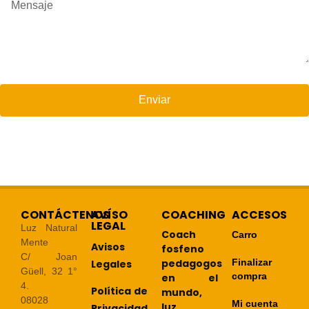
Enviar
CONTÁCTENOS
AVÍSO
COACHING
ACCESOS
LEGAL
Luz Natural
Coach
Carro
Mente
Avisos
fosfeno
C/ Joan
pedagogos
Finalizar
Legales
Güell, 32 1°
compra
en el
4.
Política de
mundo,
08028
Mi cuenta
luz
Privacidad